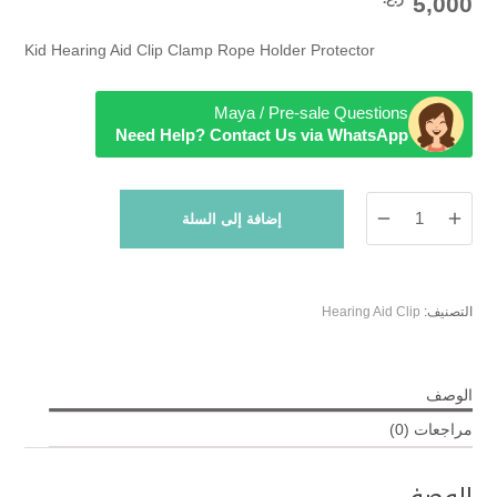
5,000
Kid Hearing Aid Clip Clamp Rope Holder Protector
Maya / Pre-sale Questions
Need Help? Contact Us via WhatsApp
كمية
إضافة إلى السلة
(Car)
Kid
Hearing
Aid
التصنيف:
Hearing Aid Clip
Clip
Clamp
Rope
الوصف
Holder
مراجعات (0)
Protector