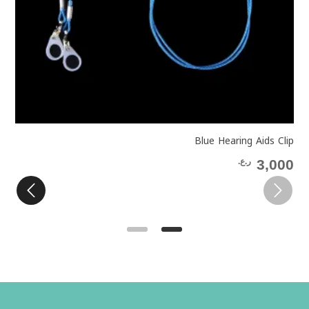
(Sun) Kid Hearing Aid Clip Clamp Rope Holder Protector
Blue Hearing Aids Clip
3,000
ر.ع.
0