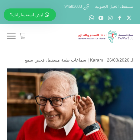
مسقط، الحيل الجنوبية
94683033
ايش استفساراتك؟
لـ
| 26/03/2026 |
Karam
سماعات طبية مسقط
،
فحص سمع