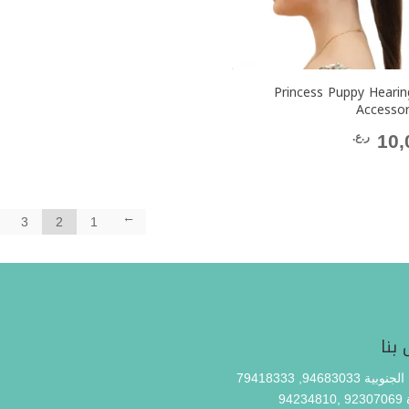
Princess Puppy Hearin
Accessor
10,
ر.ع.
3
2
1
→
 بنا
ة 94683033, 79418333
رة