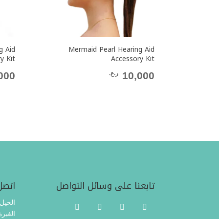
g Aid
Mermaid Pearl Hearing Aid
y Kit
Accessory Kit
10,000
ر.ع.
000
تابعنا على وسائل التواصل
اتصل
الحيل الجنوبي
94234810, 92307069 الغب