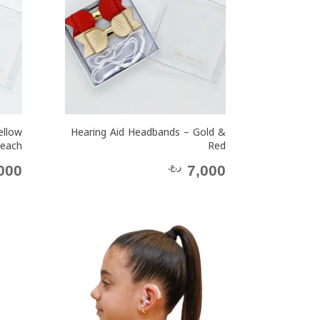
ellow
Hearing Aid Headbands – Gold &
each
Red
7,000
ر.ع.
000