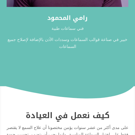
رامي المحمود
فني سماعات طبية
خبير في صناعة قوالب السماعات وسددات الأذن بالإضافة لإصلاح جميع
السماعات
كيف نعمل في العيادة
على مدى أكثر من عشر سنوات يؤمن مختصونا أن علاج السمع لا يقتصر
فقط على اختيار السماعة المناسبة، وإنما يجب أن يتضمن تحسين جودة