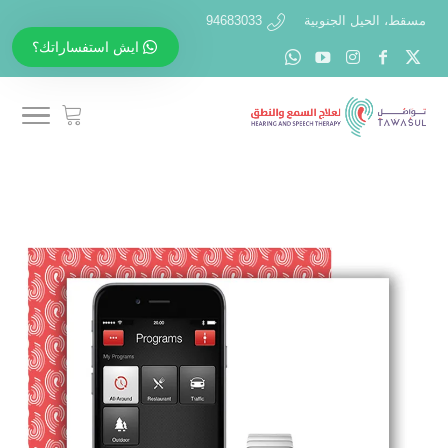
مسقط، الحيل الجنوبية
94683033
ايش استفساراتك؟