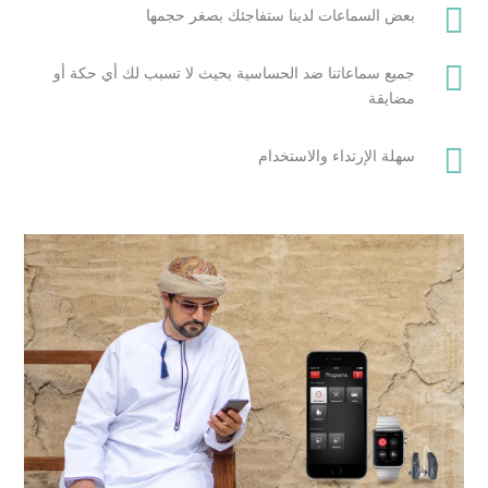

بعض السماعات لدينا ستفاجئك بصغر حجمها

جميع سماعاتنا ضد الحساسية بحيث لا تسبب لك أي حكة أو
مضايقة

سهلة الإرتداء والاستخدام