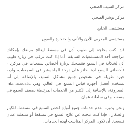
مركز السيب الصحي
مركز بوشر الصحي
مستشفى الخليج
مستشفى المغربي للأذن والأنف والحنجرة والعيون
فإذا كنت بحاجة إلى طبيب أذن في مسقط ليعالج مرضك بإمكانك
مراجعة أحد المستشفيات السابقة، أما إذا كنت ترغب في زيارة طبيب
أذن لشكاية في السمع فننصحك بزيارة أخصائي سمعيات في مركزنا ،
فأخصائي السمع لدينا حائز على درجة الماجستير في السمعيات، ولديه
خبرة طويلة في تشخيص جميع مشاكل السمع، بالإضافة إلى أننا
نستخدم أفضل أجهزة قياس السمع في العالم، وهي Inta acoustic
المعروفة، بالإضافة إلى الكثير من الخدمات المرتبطة بضعف السمع في
مسقط وفي سلطنة عمان.
ونحن بدورنا نقدم خدمات جميع أنواع فحص السمع في مسقط، للكبار
والصغار ، فإذا كنت تبحث عن علاج السمع في مسقط أو سلطنة عمان
فيسعدنا أن نكون المركز المناسب لهذه الخدمات.