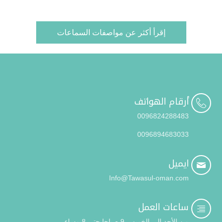
إقرأ أكثر عن مواصفات السماعات
أرقام الهواتف

0096824288483
0096894683033
ايميل

Info@Tawasul-oman.com
ساعات العمل

من الأحد إلى الخميس 9 صباحا حتى 8 مساء