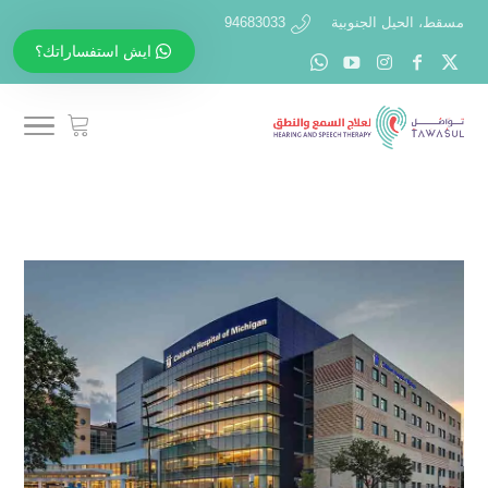
مسقط، الحيل الجنوبية
94683033
ايش استفساراتك؟