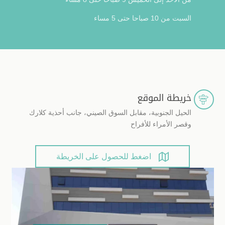
السبت من 10 صباحا حتى 5 مساء
خريطة الموقع

الحيل الجنوبية، مقابل السوق الصيني، جانب أحذية كلارك
وقصر الأمراء للأفراح

اضغط للحصول على الخريطة